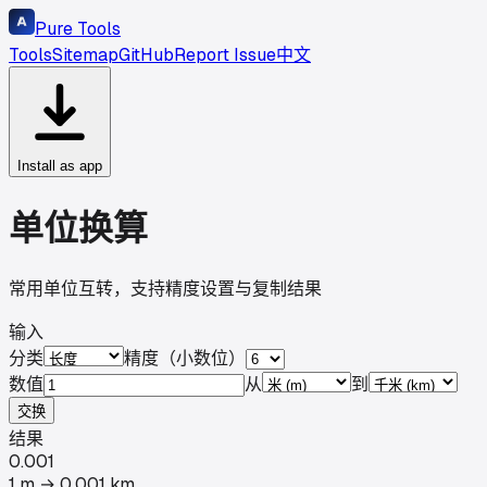
Pure Tools
Tools
Sitemap
GitHub
Report Issue
中文
Install as app
单位换算
常用单位互转，支持精度设置与复制结果
输入
分类
精度（小数位）
数值
从
到
交换
结果
0.001
1
m
→
0.001
km