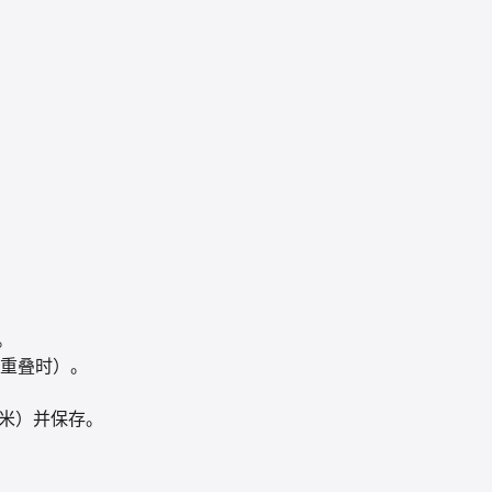
。
 重叠时）。
毫米）并保存。