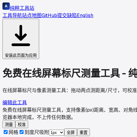
纯粹工具站
工具导航
站点地图
GitHub
提交缺陷
English
安装此页面为应用
免费在线屏幕标尺测量工具 - 
在线屏幕标尺与像素测量工具：拖动两点测距离/尺寸，可校准
编辑此工具
免费在线屏幕标尺测量工具，支持像素(px)距离、宽高、对
览器本地完成，不上传任何数据。
测量
校准
网格
刻度尺
吸附
全屏
重置